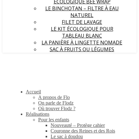
ÉCOLOGIQUE BEE WRAP
LE BINCHOTAN – FILTRE À EAU
NATUREL
FILET DE LAVAGE
LE KIT ÉCOLOGIQUE POUR
TABLEAU BLANC
LA PANIÈRE À LINGETTE NOMADE
SAC À FRUITS OU LÉGUMES
Accueil
A propos de Flo
On parle de Flodz
Où trouver Flodz ?
Réalisations
Pour les enfants
Nouveauté – Protège cahier
Couronne des Reines et des Rois
Le sac à doudou