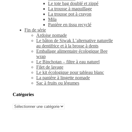
Le tote bag doublé et zippé
La trousse à maquillage
La trousse pot à crayon
Mila
Panière en tissu recyclé
Fin de série
Ardoise nomade
Le bâton de Siwak L’alternative naturelle
au dentifrice et à la brosse à dents
Emballage alimentaire écologique Bee
wrap
Le Binchotan – filtre à eau naturel
Filet de lavage
Le kit écologique pour tableau blanc
La panière à lingette nomade
Sac à fruits ou légumes
Catégories
Catégories