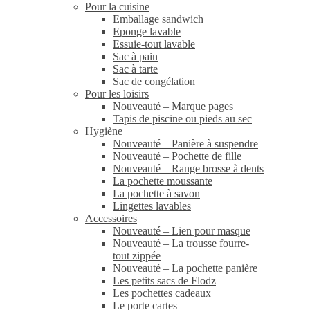
Pour la cuisine
Emballage sandwich
Eponge lavable
Essuie-tout lavable
Sac à pain
Sac à tarte
Sac de congélation
Pour les loisirs
Nouveauté – Marque pages
Tapis de piscine ou pieds au sec
Hygiène
Nouveauté – Panière à suspendre
Nouveauté – Pochette de fille
Nouveauté – Range brosse à dents
La pochette moussante
La pochette à savon
Lingettes lavables
Accessoires
Nouveauté – Lien pour masque
Nouveauté – La trousse fourre-
tout zippée
Nouveauté – La pochette panière
Les petits sacs de Flodz
Les pochettes cadeaux
Le porte cartes