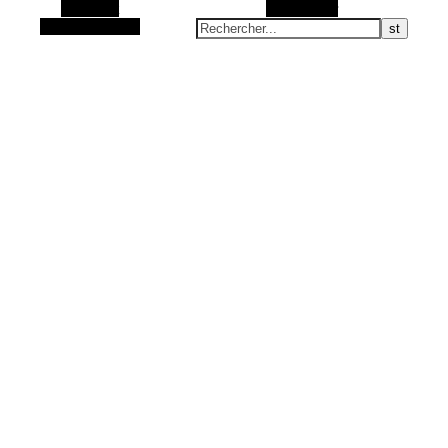
Barre Alt
Rechercher
Article aléatoire
Articles Zéro Déchet et accessoires fait main