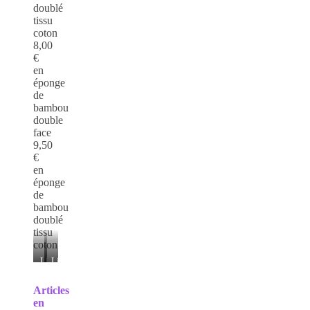
doublé
tissu
coton
8,00
€
en
éponge
de
bambou
double
face
9,50
€
en
éponge
de
bambou
doublé
tissu
coton
Lingettes
Lingettes
éponge
éponge
et
Articles
pochettes
en
nomades