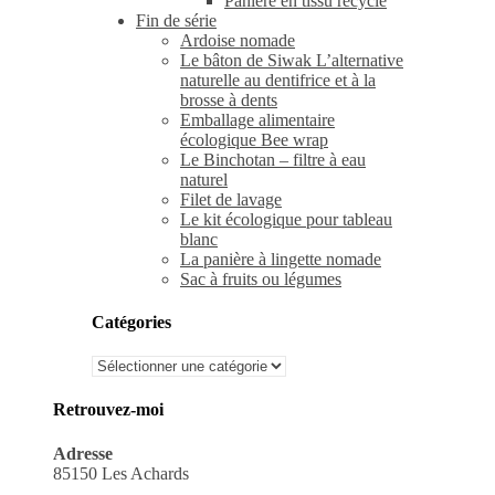
Panière en tissu recyclé
Fin de série
Ardoise nomade
Le bâton de Siwak L’alternative
naturelle au dentifrice et à la
brosse à dents
Emballage alimentaire
écologique Bee wrap
Le Binchotan – filtre à eau
naturel
Filet de lavage
Le kit écologique pour tableau
blanc
La panière à lingette nomade
Sac à fruits ou légumes
Catégories
Catégories
Retrouvez-moi
Adresse
85150 Les Achards