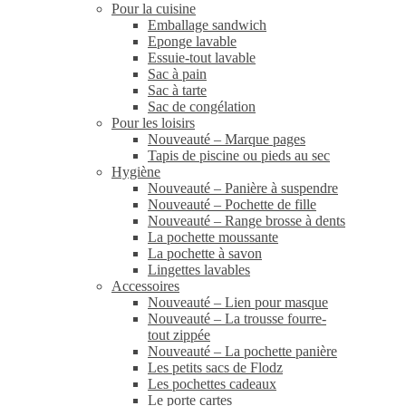
Pour la cuisine
Emballage sandwich
Eponge lavable
Essuie-tout lavable
Sac à pain
Sac à tarte
Sac de congélation
Pour les loisirs
Nouveauté – Marque pages
Tapis de piscine ou pieds au sec
Hygiène
Nouveauté – Panière à suspendre
Nouveauté – Pochette de fille
Nouveauté – Range brosse à dents
La pochette moussante
La pochette à savon
Lingettes lavables
Accessoires
Nouveauté – Lien pour masque
Nouveauté – La trousse fourre-
tout zippée
Nouveauté – La pochette panière
Les petits sacs de Flodz
Les pochettes cadeaux
Le porte cartes