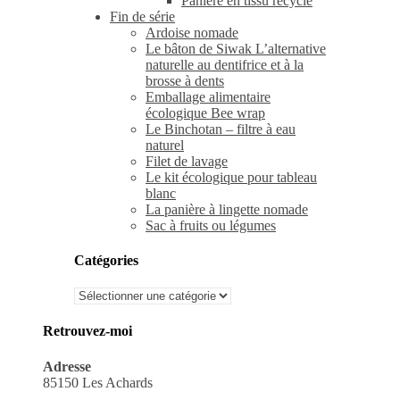
Panière en tissu recyclé
Fin de série
Ardoise nomade
Le bâton de Siwak L’alternative
naturelle au dentifrice et à la
brosse à dents
Emballage alimentaire
écologique Bee wrap
Le Binchotan – filtre à eau
naturel
Filet de lavage
Le kit écologique pour tableau
blanc
La panière à lingette nomade
Sac à fruits ou légumes
Catégories
Catégories
Retrouvez-moi
Adresse
85150 Les Achards