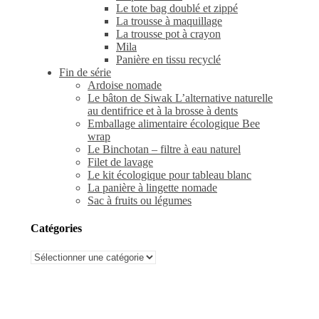
Le tote bag doublé et zippé
La trousse à maquillage
La trousse pot à crayon
Mila
Panière en tissu recyclé
Fin de série
Ardoise nomade
Le bâton de Siwak L’alternative naturelle
au dentifrice et à la brosse à dents
Emballage alimentaire écologique Bee
wrap
Le Binchotan – filtre à eau naturel
Filet de lavage
Le kit écologique pour tableau blanc
La panière à lingette nomade
Sac à fruits ou légumes
Catégories
Catégories