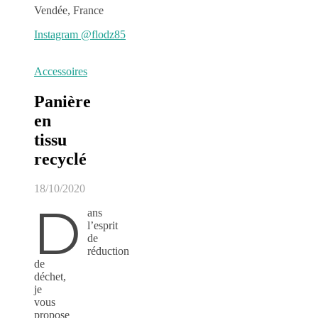
Vendée, France
Instagram @flodz85
Accessoires
Panière
en
tissu
recyclé
18/10/2020
D
ans
l’esprit
de
réduction
de
déchet,
je
vous
propose