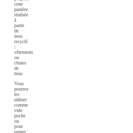
cette
panière
réalisée
à
partir
de
tissu
recyclé
:
vêtements
ou
chutes
de
tissu
Vous
pourrez
les
utiliser
comme
vide
poche
ou
pour
ranger