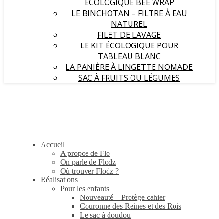
ÉCOLOGIQUE BEE WRAP
LE BINCHOTAN – FILTRE À EAU
NATUREL
FILET DE LAVAGE
LE KIT ÉCOLOGIQUE POUR
TABLEAU BLANC
LA PANIÈRE À LINGETTE NOMADE
SAC À FRUITS OU LÉGUMES
Accueil
A propos de Flo
On parle de Flodz
Où trouver Flodz ?
Réalisations
Pour les enfants
Nouveauté – Protège cahier
Couronne des Reines et des Rois
Le sac à doudou