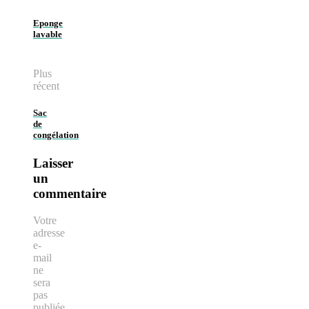
Eponge
lavable
Plus
récent
Sac
de
congélation
Laisser
un
commentaire
Votre
adresse
e-
mail
ne
sera
pas
publiée.