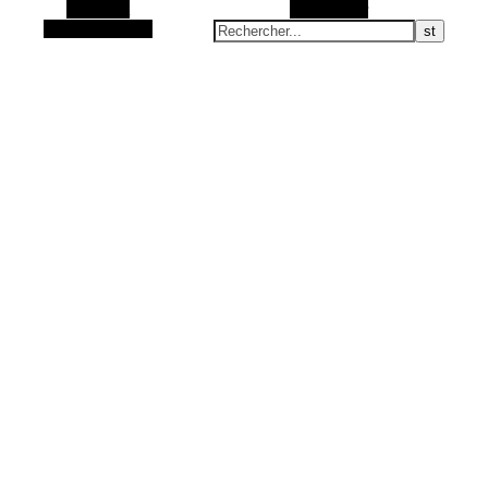
Barre Alt
Rechercher
Article aléatoire
Articles Zéro Déchet et accessoires fait main