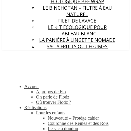
ÉCOLOGIQUE BEE WRAP
LE BINCHOTAN – FILTRE À EAU
NATUREL
FILET DE LAVAGE
LE KIT ÉCOLOGIQUE POUR
TABLEAU BLANC
LA PANIÈRE À LINGETTE NOMADE
SAC À FRUITS OU LÉGUMES
Accueil
A propos de Flo
On parle de Flodz
Où trouver Flodz ?
Réalisations
Pour les enfants
Nouveauté – Protège cahier
Couronne des Reines et des Rois
Le sac à doudou