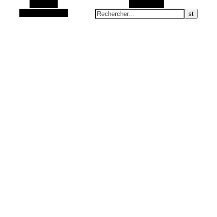
Barre Alt
Rechercher
Article aléatoire
Articles Zéro Déchet et accessoires fait main