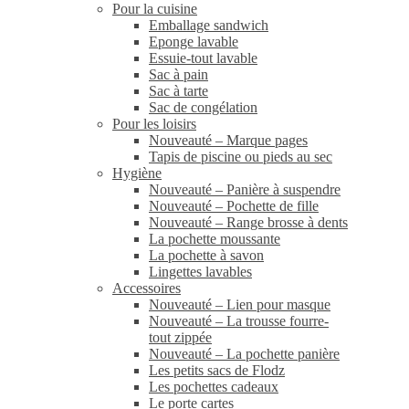
Pour la cuisine
Emballage sandwich
Eponge lavable
Essuie-tout lavable
Sac à pain
Sac à tarte
Sac de congélation
Pour les loisirs
Nouveauté – Marque pages
Tapis de piscine ou pieds au sec
Hygiène
Nouveauté – Panière à suspendre
Nouveauté – Pochette de fille
Nouveauté – Range brosse à dents
La pochette moussante
La pochette à savon
Lingettes lavables
Accessoires
Nouveauté – Lien pour masque
Nouveauté – La trousse fourre-
tout zippée
Nouveauté – La pochette panière
Les petits sacs de Flodz
Les pochettes cadeaux
Le porte cartes