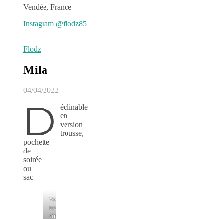
Vendée, France
Instagram @flodz85
Flodz
Mila
04/04/2022
D
éclinable
en
version
trousse,
pochette
de
soirée
ou
sac
Version
trousse
simple