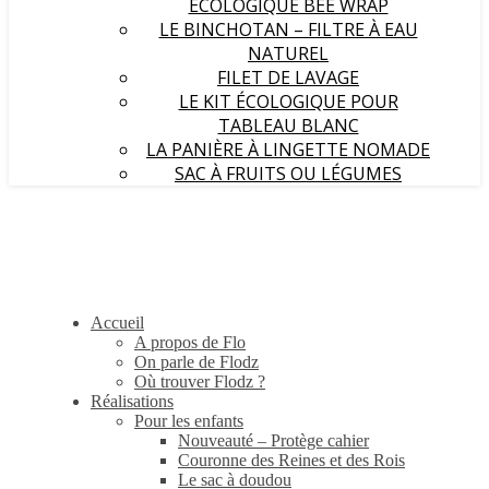
ÉCOLOGIQUE BEE WRAP
LE BINCHOTAN – FILTRE À EAU
NATUREL
FILET DE LAVAGE
LE KIT ÉCOLOGIQUE POUR
TABLEAU BLANC
LA PANIÈRE À LINGETTE NOMADE
SAC À FRUITS OU LÉGUMES
Accueil
A propos de Flo
On parle de Flodz
Où trouver Flodz ?
Réalisations
Pour les enfants
Nouveauté – Protège cahier
Couronne des Reines et des Rois
Le sac à doudou