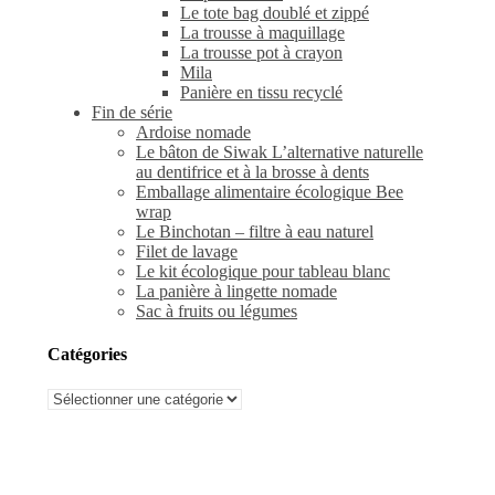
Le tote bag doublé et zippé
La trousse à maquillage
La trousse pot à crayon
Mila
Panière en tissu recyclé
Fin de série
Ardoise nomade
Le bâton de Siwak L’alternative naturelle
au dentifrice et à la brosse à dents
Emballage alimentaire écologique Bee
wrap
Le Binchotan – filtre à eau naturel
Filet de lavage
Le kit écologique pour tableau blanc
La panière à lingette nomade
Sac à fruits ou légumes
Catégories
Catégories