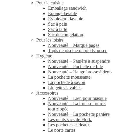
Pour la cuisine
Emballage sandwich
Eponge lavable
Essuie-tout lavable
Sac à pain
Sac à tarte
Sac de congélation
Pour les loisirs
Nouveauté – Marque pages
Tapis de piscine ou pieds au sec
Hygiène
Nouveauté – Panière à suspendre
Nouveauté – Pochette de fille
Nouveauté – Range brosse à dents
La pochette moussante
La pochette à savon
Lingettes lavables
Accessoires
Nouveauté – Lien pour masque
Nouveauté – La trousse fourre-
tout zippée
Nouveauté – La pochette panière
Les petits sacs de Flodz
Les pochettes cadeaux
Le porte cartes