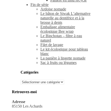
Panière en tissu recyclé
Fin de série
Ardoise nomade
Le bâton de Siwak L’alternative
naturelle au dentifrice et à la
brosse à dents
Emballage alimentaire
écologique Bee wrap
Le Binchotan – filtre à eau
naturel
Filet de lavage
Le kit écologique pour tableau
blanc
La panière à lingette nomade
Sac à fruits ou légumes
Catégories
Catégories
Retrouvez-moi
Adresse
85150 Les Achards