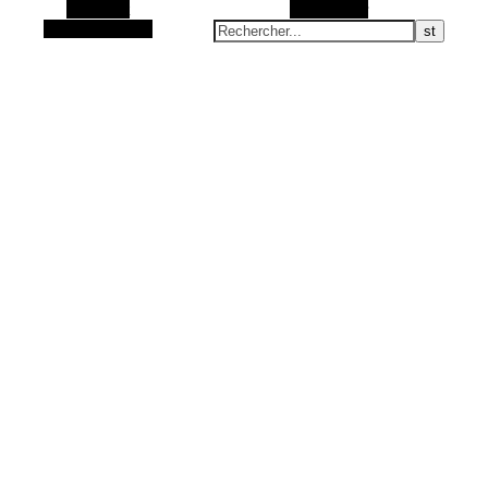
Barre Alt
Rechercher
Article aléatoire
Articles Zéro Déchet et accessoires fait main