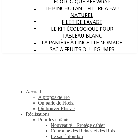
ÉCOLOGIQUE BEE WRAP
LE BINCHOTAN – FILTRE À EAU
NATUREL
FILET DE LAVAGE
LE KIT ÉCOLOGIQUE POUR
TABLEAU BLANC
LA PANIÈRE À LINGETTE NOMADE
SAC À FRUITS OU LÉGUMES
Accueil
A propos de Flo
On parle de Flodz
Où trouver Flodz ?
Réalisations
Pour les enfants
Nouveauté – Protège cahier
Couronne des Reines et des Rois
Le sac à doudou