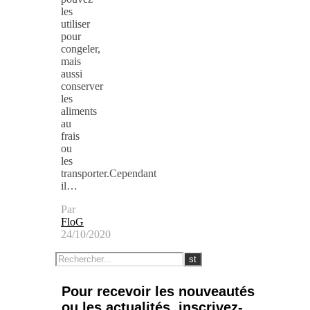
les
utiliser
pour
congeler,
mais
aussi
conserver
les
aliments
au
frais
ou
les
transporter.Cependant
il…
Par
FloG
24/10/2020
Pour recevoir les nouveautés
ou les actualités, inscrivez-