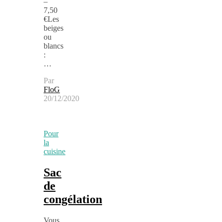
–
7,50
€Les
beiges
ou
blancs
:
…
Par
FloG
20/12/2020
Pour
la
cuisine
Sac
de
congélation
Vous