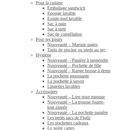
Pour la cuisine
Emballage sandwich
Eponge lavable
Essuie-tout lavable
Sac à pain
Sac à tarte
Sac de congélation
Pour les loisirs
Nouveauté – Marque pages
Tapis de piscine ou pieds au sec
Hygiène
Nouveauté – Panière à suspendre
Nouveauté – Pochette de fille
Nouveauté – Range brosse à dents
La pochette moussante
La pochette à savon
Lingettes lavables
Accessoires
Nouveauté – Lien pour masque
Nouveauté – La trousse fourre-
tout zippée
Nouveauté – La pochette panière
Les petits sacs de Flodz
Les pochettes cadeaux
Le porte cartes