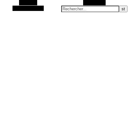
Barre Alt
Rechercher
Article aléatoire
Articles Zéro Déchet et accessoires fait main